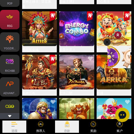
雷神之錘 II：雷霆風
超級王牌2
開心農場
POP
暴
RSG
YGGDRASIL
勇闖黃金城
能量外星人
聚寶財神
RICH88
戰神呂布
七十二變
非洲
ADVANTPLAY
CQ9GAMING
选项
推荐人
存款
奖励
账户