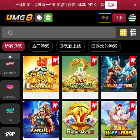
LIVE22
推荐朋友，每邀请一个朋友您将获得 38.00 MYR。 💥
兑换
登录
注册
KA
所有游戏
热门游戏
游戏新上线
最喜欢的游戏
SBOBETFUNKY
HOTDOG
麻將發了
麻將發了2
雷神之錘
918KISSH5
5G