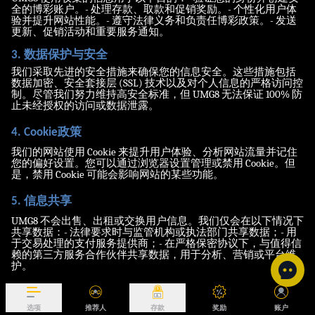
全的博彩账户。- 处理存款、取款和促销奖励。- 个性化用户体
验并提升网站性能。- 遵守法律义务和负责任博彩政策。- 发送
更新、促销活动和重要服务通知。
3. 数据保护与安全
我们采取先进的安全措施来确保您的信息安全。这些措施包括
数据加密、安全套接层 (SSL) 技术以及对个人信息的严格访问控
制。尽管我们努力维持高安全标准，但 UMG8 无法保证 100% 防
止未经授权的访问或数据泄露。
4. Cookie政策
我们的网站使用 Cookie 来提升用户体验、分析网站流量并记住
您的偏好设置。您可以通过浏览器设置管理或禁用 Cookie。但
是，禁用 Cookie 可能会影响网站的某些功能。
5. 信息共享
UMG8 不会出售、出租或交换用户信息。我们仅会在以下情况下
共享数据：- 法律要求时与监管机构或执法部门共享数据；- 用
于交易处理的支付服务提供商；- 在严格保密协议下，与值得信
赖的第三方服务合作伙伴共享数据，用于分析、营销或平台维
护。
6. 数据保留
我们仅在实现本政策所述目的所需的时间内保留您的个人数
选项
推荐人
存款
奖励
账户