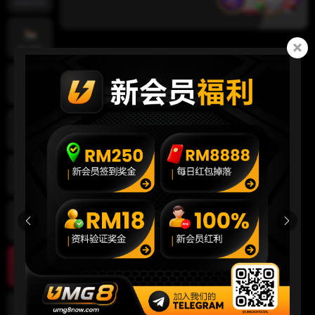
老虎机游戏
真人娱乐
捕鱼游戏
体育博弈
扑克游戏
电子竞技
彩票娱乐