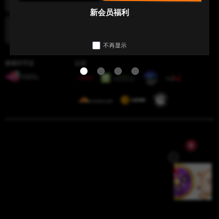
斗鸡
新会员福利
即时游戏
不再显示
游戏许可证
认证
马来西亚线上彩票
探索马来西亚值得信赖的线上彩券平台
轻松玩转马来西亚在线彩票
寻找可靠的彩票平台并不容易。
提供安全、便捷的
马
UMG8
来西亚在线彩票
平台，不
论您是新手还是资深爱好者，都能
快速上手，公平透明。