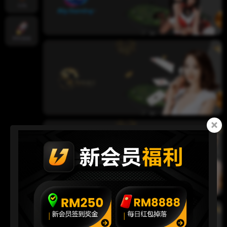
斗鸡
即时游戏