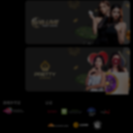
游戏许可证
认证