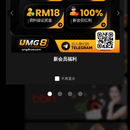
新会员福利
不再显示