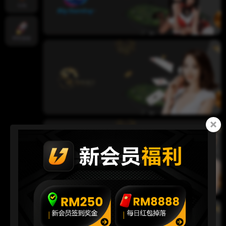
斗鸡
即时游戏