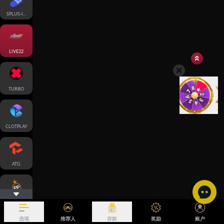
SPLUS-INSTANTWIN
LIVE22
TURBO
CLOTPLAY
ATG
PRAGMATICPLAY
选项
推荐人
存款
奖励
账户