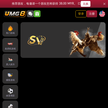
推荐朋友，每邀请一个朋友您将获得 38.00 MYR。 💥
兑换
登录
注册
热门游戏
老虎机游戏
真人娱乐
捕鱼游戏
体育博弈