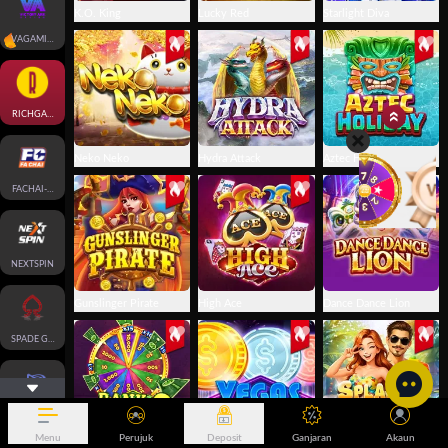
K.O. King
Lucky Red
Starlight Diva
VAGAMING
RICHGAMING
Neko Neko
Hydra Attack
Aztec Holiday
FACHAI-SLOT
NEXTSPIN
Gunslinger Pirate
High Ace
Dance Dance Lion
SPADE GAMING
PLAYTECH
Menu
Perujuk
Deposit
Ganjaran
Akaun