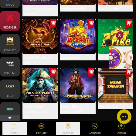
SPLUS
MONOPOLY Money
Digging for Wilds
Bandit Gambit
Magnate
REDTIGER
KM-SLOT
Phoenix Fire Power
Jackpot Train
777 Strike
Reels
VOLTENT
LGD
Pirates' Plenty:
Pirates' Plenty
Mega Dragon
Treasures of the
Battle for Gold
Seas
XE88
Menu
Perujuk
Deposit
Ganjaran
Akaun