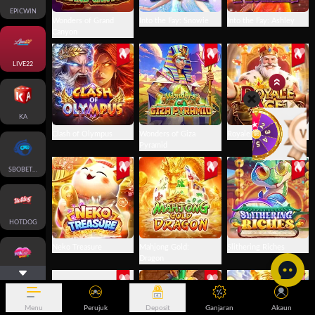
EPICWIN
Wonders of Grand
Into the Fay: Snowie
Into the Fay: Ashley
Canyon
LIVE22
KA
Clash of Olympus
Wonders of Giza
Royale Ace
Pyramid
SBOBETFUNKY
HOTDOG
Neko Treasure
Mahjong Gold:
Slithering Riches
Dragon
918KISSH5
Menu
Perujuk
Deposit
Ganjaran
Akaun