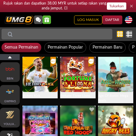
Rujuk rakan dan dapatkan 38.00 MYR untuk setiap rakan yang
Tukarkan
anda jemput. 💥
SIMPLEPLAY
LOG MASUK
DAFTAR
SMARTSOFT
Semua Permainan
Permainan Popular
Permainan Baru
P
FANTASMA
BBIN
Victory Kick
Fortune Three Lions
Age Of Ronin: Mega
Reels
GW99H5
YOULIANGAMING