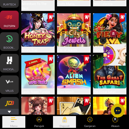
Adventure To The
Fruits Mania
Wild Calavera
PLAYTECH
West
FASTSPIN
BOOONGO
Honey Trap
City of Jewels
Fiery Lava
HACKSAWGAMING
VPLUS
Candy Super Tumble
Alien Smash
The Great Safari
JDB
Menu
Perujuk
Deposit
Ganjaran
Akaun