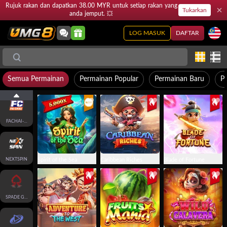
Rujuk rakan dan dapatkan 38.00 MYR untuk setiap rakan yang
LUCKY365
Tukarkan
anda jemput. 💥
LOG MASUK
DAFTAR
VAGAMING
Semua Permainan
Permainan Popular
Permainan Baru
P
RICHGAMING
FACHAI-SLOT
NEXTSPIN
Spirit of the Sea
Caribbean Riches
Blade of Fortune
SPADE GAMING