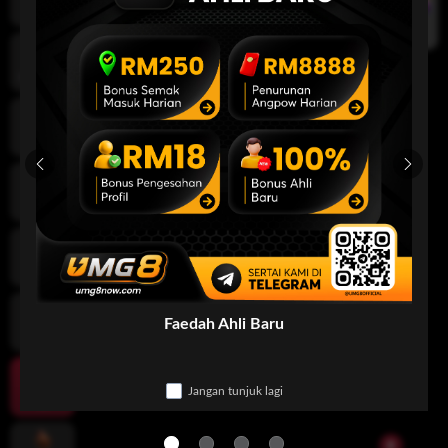
Slot
Live Kasino
Tembak
Ikan
Sukan
Kartu
Faedah Ahli Baru
E-Sukan
Jangan tunjuk lagi
Togel