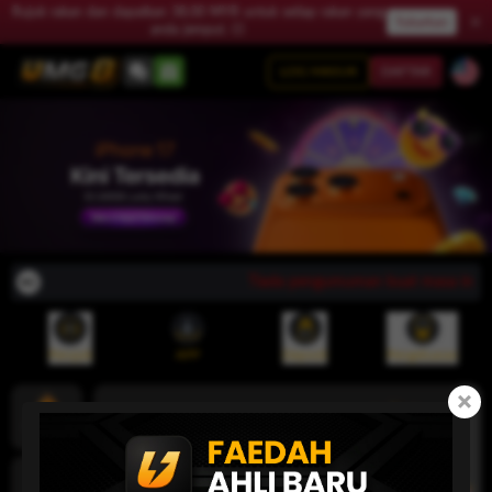
Rujuk rakan dan dapatkan 38.00 MYR untuk setiap rakan yang
Tukarkan
anda jemput. 💥
LOG MASUK
DAFTAR
Tiada pengumuman buat masa ini
Perujuk
APP
Deposit
Pengeluaran
Permainan
Popular